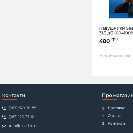
Навушники S&R
31.3 дБ (6041008
Артикул:
604100812
грн
480
Немає на складі
Контакти
Про магази
(067) 679-70-55
Доставка
Оплата
(063) 123-37-12
Контакти
info@sklad.te.ua