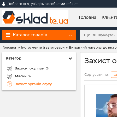
Доброго дня,
увійдіть в особистий кабінет
Головна
Клієнт
Каталог товарів
Головна
Інструменти й автотовари
Витратний матеріал до інст
Категорії
Захист о
Захисні окуляри
Сортувати по:
з
Маски
Захист органів слуху