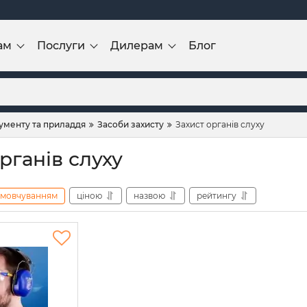
ам
Послуги
Дилерам
Блог
рументу та приладдя
Засоби захисту
Захист органів слуху
рганів слуху
амовчуванням
ціною
назвою
рейтингу