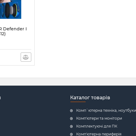
 Defender I
12)
н
Каталог товарів
Комп`ютерна техніка, ноутбук
Комп'ютери та монітори
Комплектуючі для ПК
Комп'ютерна периферія