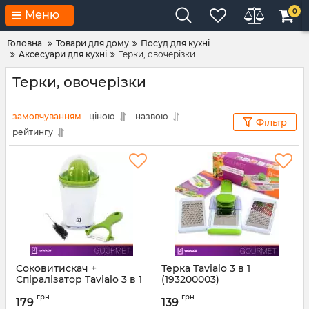
0
Меню
Головна
Товари для дому
Посуд для кухні
Аксесуари для кухні
Терки, овочерізки
Терки, овочерізки
замовчуванням
ціною
назвою
Фільтр
рейтингу
Соковитискач +
Терка Tavialo 3 в 1
Спіралізатор Tavialo 3 в 1
(193200003)
(193400003)
Артикул:
193200003
грн
грн
179
139
Артикул:
193400003