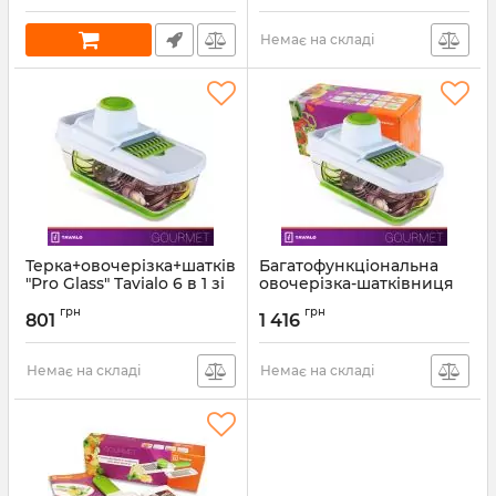
Немає на складі
Терка+овочерізка+шатківниця
Багатофункціональна
"Pro Glass" Tavialo 6 в 1 зі
овочерізка-шатківниця
скляним контейнером
"Pro Glass" Tavialo терка
грн
грн
(193100006)
для овочів та фруктів 16
801
1 416
в 1 (193100008)
Артикул:
193100006
Артикул:
193100008
Немає на складі
Немає на складі