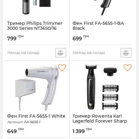
Тример Philips Trimmer
Фен First FA-5655-1-BA
3000 Series NT3650/16
Black
Артикул:
NT3650/16
Артикул:
FA-5655-1-BA
грн
грн
799
699
Немає на складі
Немає на складі
Фен First FA-5655-1 White
Тример Rowenta Karl
Lagerfeld Forever Sharp
Артикул:
FA-5655-1
TN602LF0
грн
грн
649
1 399
Артикул:
TN602LF0