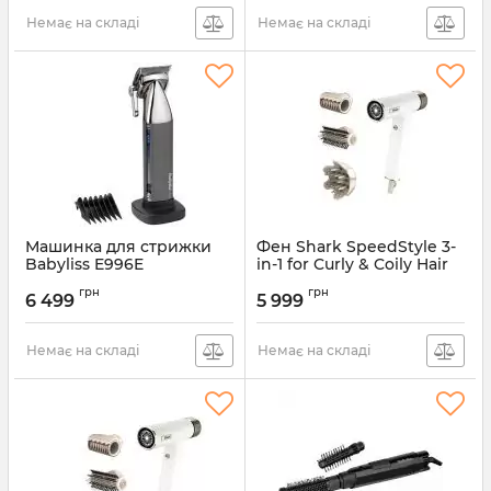
Немає на складі
Немає на складі
Машинка для стрижки
Фен Shark SpeedStyle 3-
Babyliss E996E
in-1 for Curly & Coily Hair
HD334EU
Артикул:
E996E
грн
грн
6 499
5 999
Артикул:
HD334EU
Немає на складі
Немає на складі