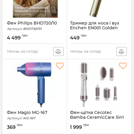
Фен Philips BHD720/10
Тример для носа і вух
Enchen EN001 Golden
Артикул:
BHD720/10
Артикул:
EN001 Golden
грн
грн
4 499
449
Немає на складі
Немає на складі
Фен Magio MG-167
Фен-щітка Cecotec
Bamba CeramicCare 5in1
Артикул:
MG-167
Pro (CCTC-03446)
грн
грн
369
1 999
Артикул:
CCTC-03446