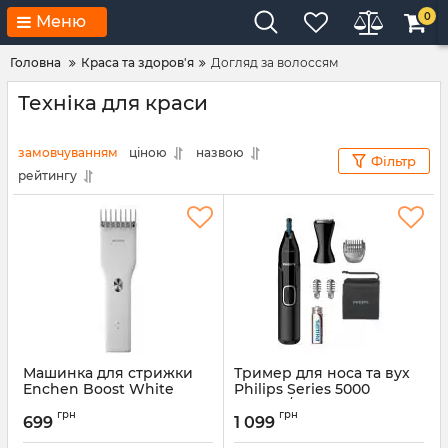
0
Меню
Головна
Краса та здоров'я
Догляд за волоссям
Техніка для краси
замовчуванням
ціною
назвою
Фільтр
рейтингу
Машинка для стрижки
Тример для носа та вух
Enchen Boost White
Philips Series 5000
NT5650/16
Артикул:
Enchen Boost White
грн
грн
699
1 099
Артикул:
NT5650/16