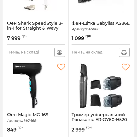
Фен Shark SpeedStyle 3-
Фен-щітка Babyliss AS86E
in-1 for Straight & Wavy
Артикул:
AS86E
Hair HD333EU
грн
грн
7 999
1 099
Артикул:
HD333EU
Немає на складі
Немає на складі
Фен Magio MG-169
Тример універсальний
Panasonic ER-GY60-H520
Артикул:
MG-169
Артикул:
ER-GY60-H520
грн
грн
849
2 999