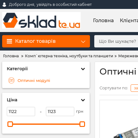
Доброго дня,
увійдіть в особистий кабінет
Головна
Клієнт
Каталог товарів
Головна
Комп`ютерна техніка, ноутбуки та планшети
Мережеве
Категорії
Оптичні
Оптичні модулі
Сортувати по:
з
Ціна
-
грн