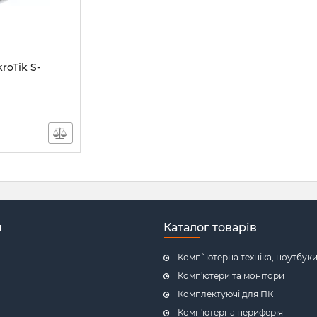
roTik S-
0D
н
Каталог товарів
Комп`ютерна техніка, ноутбук
Комп'ютери та монітори
Комплектуючі для ПК
Комп'ютерна периферія