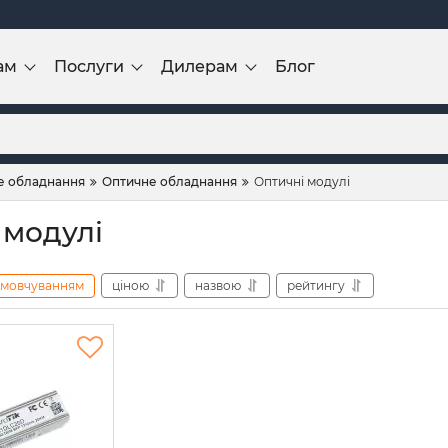
ам
Послуги
Дилерам
Блог
 обладнання
Оптичне обладнання
Оптичні модулі
 модулі
амовчуванням
ціною
назвою
рейтингу