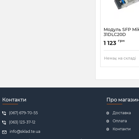
Модуль SFP Mik
31DLC20D
Артикул:
S-31DLC2
грн
1 123
Немає на складі
Контакти
Про магази
(067) 679-70-55
Доставка
Оплата
(063) 123-37-12
Контакти
info@sklad.te.ua