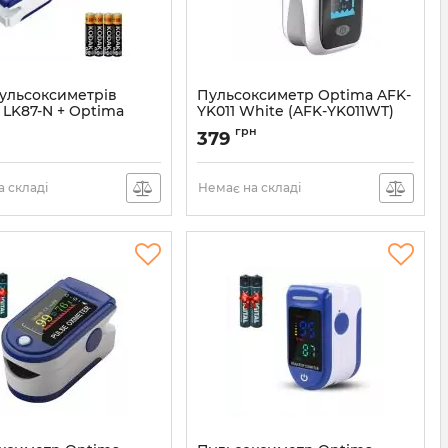
пульсоксиметрів
Пульсоксиметр Optima AFK-
 LK87-N + Optima
YK011 White (AFK-YK011WT)
 (CMS50N87)
Артикул:
AFK-YK011WT
н
грн
379
CMS50N87
 складі
Немає на складі