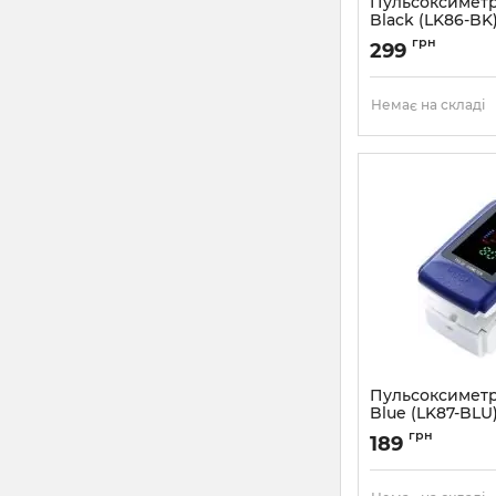
Пульсоксиметр
Black (LK86-BK
Артикул:
LK-86BK
грн
299
Немає на складі
Пульсоксиметр
Blue (LK87-BLU
Артикул:
LK87-BLU
грн
189