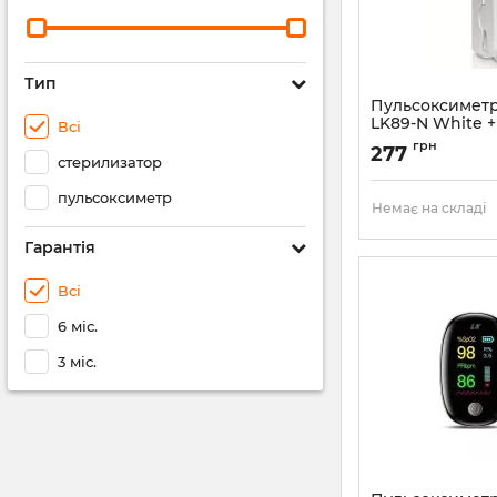
Тип
Пульсоксимет
LK89-N White 
Всі
(LK89-N-WT)
грн
277
стерилизатор
Артикул:
LK89-N-W
пульсоксиметр
Немає на складі
Гарантія
Всі
6 міс.
3 міс.