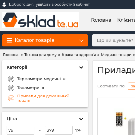
Доброго дня,
увійдіть в особистий кабінет
Головна
Клієнт
Каталог товарів
Головна
Техніка для дому
Краса та здоров'я
Медичні товари
Категорії
Прилади
Термометри медичні
Сортувати по:
з
Тонометри
Прилади для домашньої
терапії
Ціна
-
грн